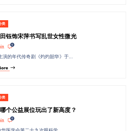
分类
田钰饰宋萍书写乱世女性微光
0
in
主演的年代传奇剧《灼灼韶华》于…
More
分类
哪个公益展位玩出了新高度？
0
in
9 中华医学会第二十九次眼科学…