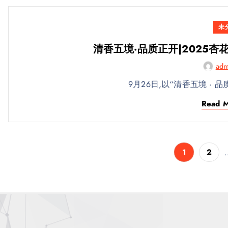
未
清香五境·品质正开|2025
adm
9月26日,以“清香五境 · 
Read 
1
2