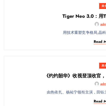
未
Tiger Neo 3.0：
adm
用技术重塑竞争格局,晶科的Ti
Read 
未
《灼灼韶华》收视登顶收官，
adm
由热依扎、杨祐宁领衔主演，田钰
Read 