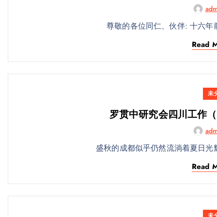
adm
尊敬的各位同仁、伙伴: 十六年
Read 
未
罗贯中研究会四川工作（
adm
盛秋的成都似乎仍然流淌着夏日光
Read 
未