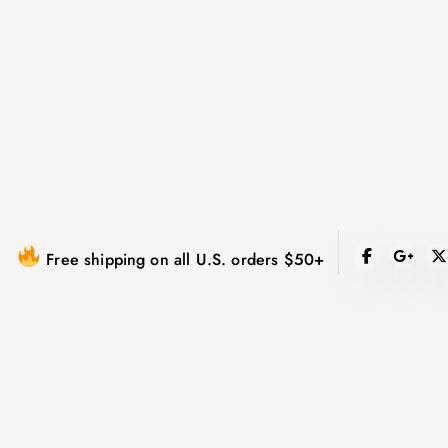
跳
到
内
容
Free shipping on all U.S. orders $50+