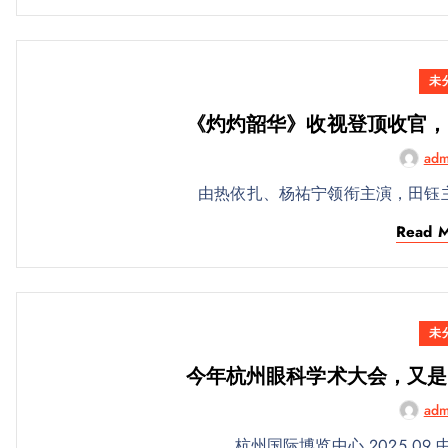
未
《灼灼韶华》收视登顶收官，
adm
由热依扎、杨祐宁领衔主演，田钰
Read 
未
今年杭州眼科学术大会，又是
adm
杭州国际博览中心 2025.0