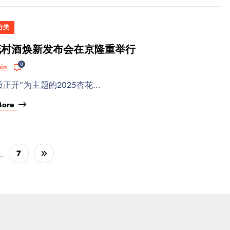
分类
杏花村酒焕新发布会在京隆重举行
0
in
品质正开”为主题的2025杏花…
More
…
7