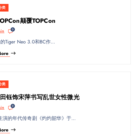
分类
用TOPCon颠覆TOPCon
0
in
ger Neo 3.0和BC作…
More
分类
田钰饰宋萍书写乱世女性微光
0
in
主演的年代传奇剧《灼灼韶华》于…
More