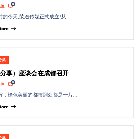
0
in
前的今天,荣途传媒正式成立!从…
More
分类
分享）座谈会在成都召开
0
in
辉，绿色美丽的都市到处都是一片…
More
分类