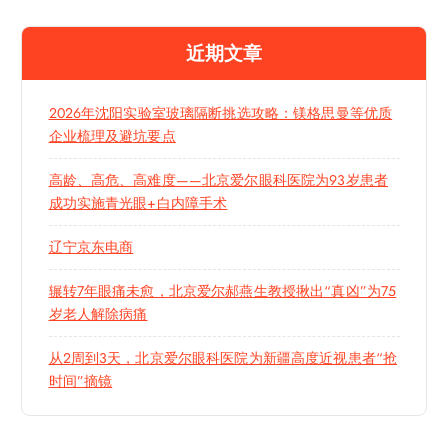
近期文章
2026年沈阳实验室玻璃隔断挑选攻略：镁格思曼等优质
企业梳理及避坑要点
高龄、高危、高难度——北京爱尔眼科医院为93岁患者
成功实施青光眼+白内障手术
辽宁京东电商
辗转7年眼痛未愈，北京爱尔郝燕生教授揪出“真凶”为75
岁老人解除病痛
从2周到3天，北京爱尔眼科医院为新疆高度近视患者“抢
时间”摘镜