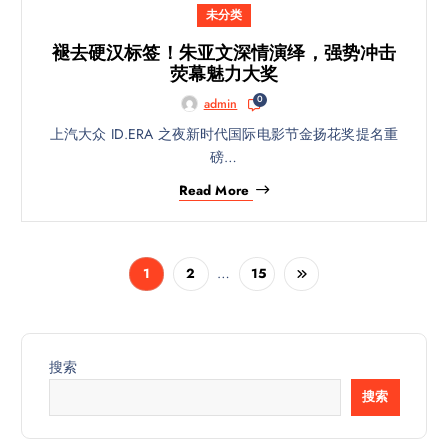
未分类
褪去硬汉标签！朱亚文深情演绎，强势冲击
荧幕魅力大奖
0
admin
上汽大众 ID.ERA 之夜新时代国际电影节金扬花奖提名重
磅…
Read More
…
1
2
15
搜索
搜索