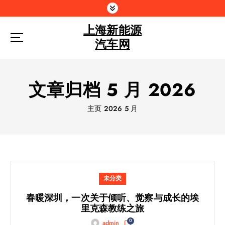
跳
到
上海新能源
内
容
汽车网
文章归档 5 月 2026
主页
2026
5 月
未分类
春暖深圳，一次关于倾听、觉察与成长的埃
里克森教练之旅
0
admin