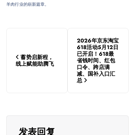
羊肉行业的崭新篇章。
文
2026年京东淘宝
章
618活动5月12日
已开启！618最
蓄势启新程，
导
省钱时间、红包
线上赋能助腾飞
口令、跨店满
减、国补入口汇
航
总
发表回复