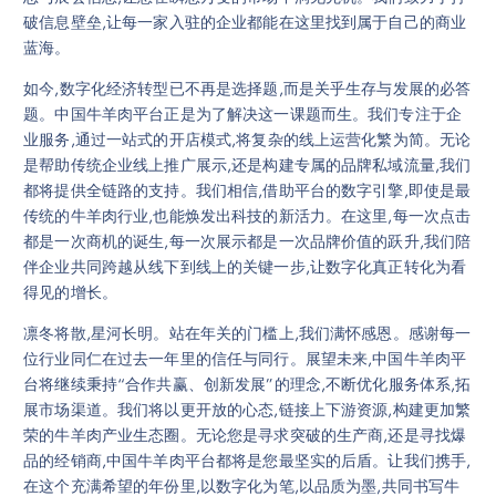
破信息壁垒,让每一家入驻的企业都能在这里找到属于自己的商业
蓝海。
如今,数字化经济转型已不再是选择题,而是关乎生存与发展的必答
题。中国牛羊肉平台正是为了解决这一课题而生。我们专注于企
业服务,通过一站式的开店模式,将复杂的线上运营化繁为简。无论
是帮助传统企业线上推广展示,还是构建专属的品牌私域流量,我们
都将提供全链路的支持。我们相信,借助平台的数字引擎,即使是最
传统的牛羊肉行业,也能焕发出科技的新活力。在这里,每一次点击
都是一次商机的诞生,每一次展示都是一次品牌价值的跃升,我们陪
伴企业共同跨越从线下到线上的关键一步,让数字化真正转化为看
得见的增长。
凛冬将散,星河长明。站在年关的门槛上,我们满怀感恩。感谢每一
位行业同仁在过去一年里的信任与同行。展望未来,中国牛羊肉平
台将继续秉持“合作共赢、创新发展”的理念,不断优化服务体系,拓
展市场渠道。我们将以更开放的心态,链接上下游资源,构建更加繁
荣的牛羊肉产业生态圈。无论您是寻求突破的生产商,还是寻找爆
品的经销商,中国牛羊肉平台都将是您最坚实的后盾。让我们携手,
在这个充满希望的年份里,以数字化为笔,以品质为墨,共同书写牛