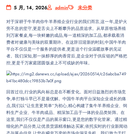
5 月, 14, 2026
admin
未分类
对于深耕于牛羊肉你牛羊养殖企业行业的我们而言,这一年,是炉火
旁不息的坚守,更是舌尖上不断攀升的品质追求。从草原牧场养殖
到万家餐桌,每一块鲜嫩的成品,每一道精深的加工品,都承载着消
费者对健康与美味的双重期许。在这辞旧迎新的时刻,中国牛羊肉
平台不仅仅是一个服务的提供者,更是这个行业温暖故事的见证
者。我们深知,那一抹醇厚的肉香背后,是企业对于供应链的严格把
控,更是千万家庭团圆饭桌上不可或缺的年味。
回首过往,行业的风向标总是在不断变化。面对日益激烈的市场竞
争,单打独斗早已不是最优解。中国牛羊肉平台深知企业成长的痛
点,我们以“让生意更简单”为初心,精心构建了集牛羊养殖企业、饲
料生产企业、牛羊肉成品、精深加工品于一体的全品类矩阵。在
这里,我们不仅仅是产品的展示窗口,更是您的数字化管家。通过精
细化的产品分类,让优质货源精准触达买家;依托实时的行业新闻动
态与展会信息,让您在瞬息万变的市场中洞见先机。我们致力于打