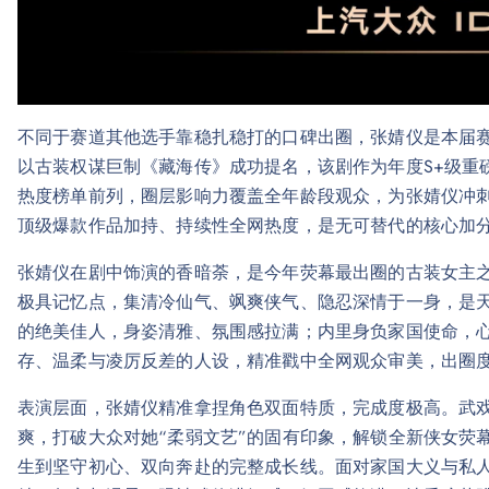
不同于赛道其他选手靠稳扎稳打的口碑出圈，张婧仪是本届
以古装权谋巨制《藏海传》成功提名，该剧作为年度S+级重
热度榜单前列，圈层影响力覆盖全年龄段观众，为张婧仪冲
顶级爆款作品加持、持续性全网热度，是无可替代的核心加
张婧仪在剧中饰演的香暗荼，是今年荧幕最出圈的古装女主之
极具记忆点，集清冷仙气、飒爽侠气、隐忍深情于一身，是
的绝美佳人，身姿清雅、氛围感拉满；内里身负家国使命，
存、温柔与凌厉反差的人设，精准戳中全网观众审美，出圈
表演层面，张婧仪精准拿捏角色双面特质，完成度极高。武
爽，打破大众对她“柔弱文艺”的固有印象，解锁全新侠女荧
生到坚守初心、双向奔赴的完整成长线。面对家国大义与私