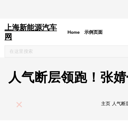
上海新能源汽车
Home
示例页面
网
搜
索
：
人气断层领跑！张婧
主页
人气断