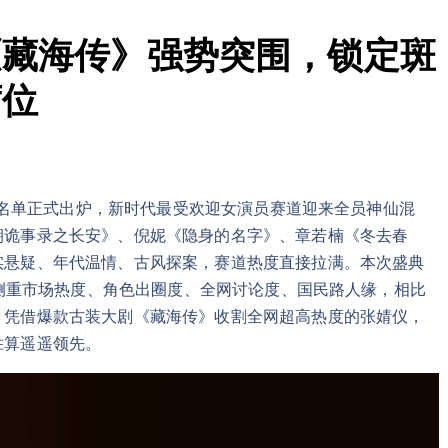
《藏海传》强势突围，锁定斑
席位
提名名单正式出炉，新时代最受欢迎女演员赛道迎来全员神仙混
朝诡事录之长安》、倪妮《隐身的名字》、章若楠《冬去春
实悬疑、年代温情、古风探案，赛道热度直接拉满。本次盛典
心侧重市场热度、角色出圈度、全网讨论度、国民路人缘，相比
。凭借爆款古装大剧《藏海传》收割全网超高热度的张婧仪，
胜算遥遥领先。