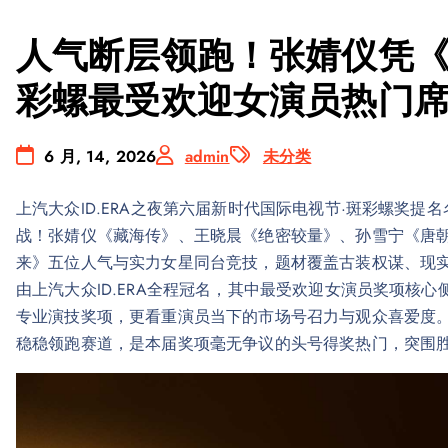
人气断层领跑！张婧仪凭
彩螺最受欢迎女演员热门
6 月, 14, 2026
admin
未分类
上汽大众ID.ERA之夜第六届新时代国际电视节·斑彩螺奖
战！张婧仪《藏海传》、王晓晨《绝密较量》、孙雪宁《唐
来》五位人气与实力女星同台竞技，题材覆盖古装权谋、现
由上汽大众ID.ERA全程冠名，其中最受欢迎女演员奖项核
专业演技奖项，更看重演员当下的市场号召力与观众喜爱度
稳稳领跑赛道，是本届奖项毫无争议的头号得奖热门，突围