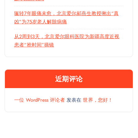
辗转7年眼痛未愈，北京爱尔郝燕生教授揪出“真
凶”为75岁老人解除病痛
从2周到3天，北京爱尔眼科医院为新疆高度近视
患者“抢时间”摘镜
近期评论
一位 WordPress 评论者
发表在
世界，您好！