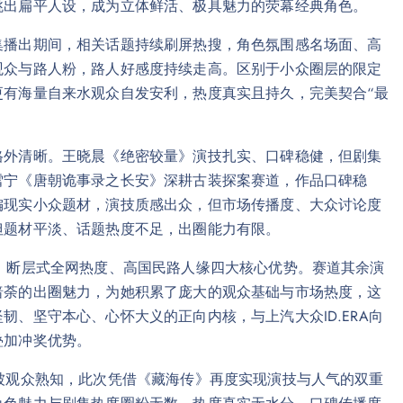
跳出扁平人设，成为立体鲜活、极具魅力的荧幕经典角色。
集播出期间，相关话题持续刷屏热搜，角色氛围感名场面、高
观众与路人粉，路人好感度持续走高。区别于小众圈层的限定
更有海量自来水观众自发安利，热度真实且持久，完美契合“最
格外清晰。王晓晨《绝密较量》演技扎实、口碑稳健，但剧集
雪宁《唐朝诡事录之长安》深耕古装探案赛道，作品口碑稳
偏现实小众题材，演技质感出众，但市场传播度、大众讨论度
但题材平淡、话题热度不足，出圈能力有限。
、断层式全网热度、高国民路人缘四大核心优势。赛道其余演
暗荼的出圈魅力，为她积累了庞大的观众基础与市场热度，这
、坚守本心、心怀大义的正向内核，与上汽大众ID.ERA向
叠加冲奖优势。
被观众熟知，此次凭借《藏海传》再度实现演技与人气的双重