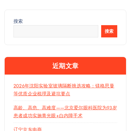
搜索
搜索
近期文章
2026年沈阳实验室玻璃隔断挑选攻略：镁格思曼
等优质企业梳理及避坑要点
高龄、高危、高难度——北京爱尔眼科医院为93岁
患者成功实施青光眼+白内障手术
辽宁京东电商