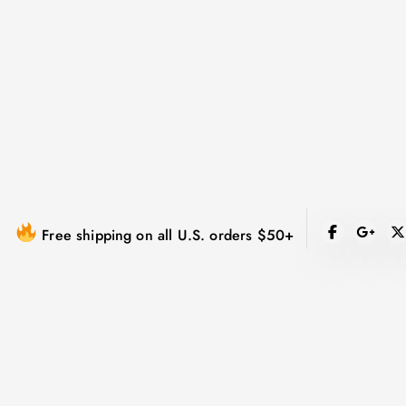
跳
到
内
容
Free shipping on all U.S. orders $50+