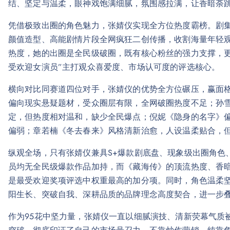
结、坚定与温柔，眼神戏饱满细腻，氛围感拉满，让香暗荼
凭借极致出圈的角色魅力，张婧仪实现全方位热度霸榜。剧
颜值造型、高能剧情片段全网疯狂二创传播，收割海量年轻
热度，她的出圈是全民级破圈，既有核心粉丝的强力支撑，
受欢迎女演员”主打观众喜爱度、市场认可度的评选核心。
横向对比同赛道四位对手，张婧仪的优势全方位碾压，赢面
偏向现实悬疑题材，受众圈层有限，全网破圈热度不足；孙
定，但热度相对温和，缺少全民爆点；倪妮《隐身的名字》
偏弱；章若楠《冬去春来》风格清新治愈，人设温柔贴合，
纵观全场，只有张婧仪兼具S+爆款剧底盘、现象级出圈角色
员均无全民级爆款作品加持，而《藏海传》的顶流热度、香
是最受欢迎奖项评选中权重最高的加分项。同时，角色温柔坚韧
阳生长、突破自我、深耕品质的品牌理念高度契合，进一步
作为95花中坚力量，张婧仪一直以细腻演技、清新荧幕气质