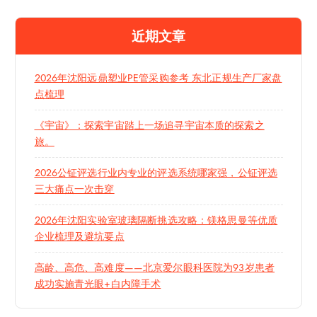
近期文章
2026年沈阳远鼎塑业PE管采购参考 东北正规生产厂家盘
点梳理
《宇宙》：探索宇宙踏上一场追寻宇宙本质的探索之
旅。
2026公钲评选行业内专业的评选系统哪家强，公钲评选
三大痛点一次击穿
2026年沈阳实验室玻璃隔断挑选攻略：镁格思曼等优质
企业梳理及避坑要点
高龄、高危、高难度——北京爱尔眼科医院为93岁患者
成功实施青光眼+白内障手术