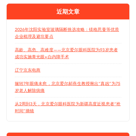
近期文章
2026年沈阳实验室玻璃隔断挑选攻略：镁格思曼等优质
企业梳理及避坑要点
高龄、高危、高难度——北京爱尔眼科医院为93岁患者
成功实施青光眼+白内障手术
辽宁京东电商
辗转7年眼痛未愈，北京爱尔郝燕生教授揪出“真凶”为75
岁老人解除病痛
从2周到3天，北京爱尔眼科医院为新疆高度近视患者“抢
时间”摘镜