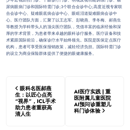
尿病眼病门诊和国际特需门诊;3个联合会诊中心;高度近视专家联
合会诊中心、疑难眼底病会诊中心、眼眶泪道疑难眼病会诊中
心。医疗团队方面，汇聚了以王志军、彭晓燕、李冬梅、郝燕生
等教授为学科带头人的顶尖医疗团队，凭借丰富的临床经验和深
厚的学术背景，为患者带来卓越的眼科诊疗服务。医疗设备和技
术紧跟国际前沿，确保诊疗水平始终领先。医院是医保定点医疗
机构，患者可享受医保报销政策，减轻经济负担。国际特需门诊
的设立为商业保险群体提供了便捷的眼健康服务。
文
眼科名医郝燕
AI医疗实践 | 重
章
生：以匠心点亮
医附属儿童医院
“视界”，ICL手术
AI预问诊重塑儿
导
助力患者重获高
科门诊体验
清人生
航