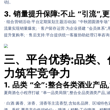
动)。
3. 销量提升保障:不止 “引流”,更
• 组合营销活动:平台定期策划主题活动(如 “中秋团圆酒专场
流量实现销量爆发; • 客户留存运营:为企业搭建 “会员体系
提升复购率; • 售后支持:平台提供统一客服协助处理订单咨
三、平台优势:品类、
力筑牢竞争力
1. 品类 “全”:整合各类酒业产
夏商酒仓小程序打破 “单一品类局限”,整合全品类酒类产品,涵
• 白酒:酱香、浓香、清香等主流香型,含知名品牌、区域特色酒
酒、香槟,覆盖高中低端价位; • 啤酒 / 精酿:工业啤酒、精