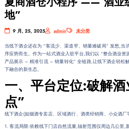
夏商酒仓小程序 —— 酒业
地”
9 月, 25, 2025
admin
未分类
当线下酒企还在为 “客流少、渠道窄、销量难破局” 发愁,当
序应势而生。作为一站式酒业入驻平台,我们以 “整合酒业资源
产品展示 – 精准引流 – 销量转化” 全链路,让线下酒企
下融合的新生态。
一、平台定位:破解酒
点”
线下酒企(如烟酒专卖店、区域酒行、酒类经销商、小众酒厂等
1. 客流局限:依赖线下门店自然流量,辐射范围仅周边几公里,