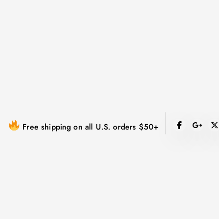
跳
到
内
容
Free shipping on all U.S. orders $50+