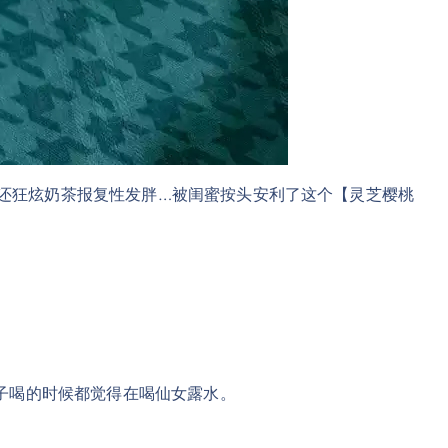
白天还狂炫奶茶报复性发胖…被闺蜜按头安利了这个【灵芝樱桃
子喝的时候都觉得在喝仙女露水。