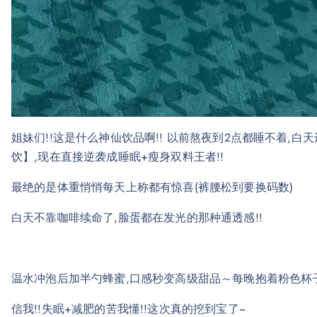
姐妹们!!这是什么神仙饮品啊!! 以前熬夜到2点都睡不着,
饮】,现在直接逆袭成睡眠+瘦身双料王者!!
最绝的是体重悄悄每天上称都有惊喜(裤腰松到要换码数)
白天不靠咖啡续命了,脸蛋都在发光的那种通透感!!
温水冲泡后加半勺蜂蜜,口感秒变高级甜品～每晚抱着粉色杯
信我!!失眠+减肥的苦我懂!!这次真的挖到宝了~