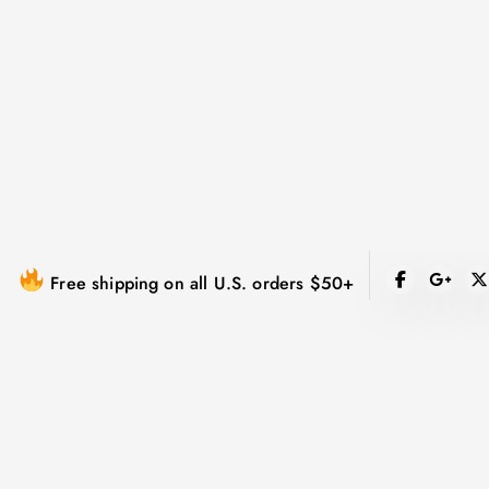
跳
到
内
容
Free shipping on all U.S. orders $50+