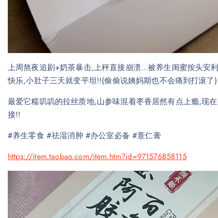
上周熬夜追剧+奶茶暴击,上秤直接崩溃…被养生闺蜜按头安利
快乐,小肚子三天就变平坦!!(偷偷说姨妈期也不会痛到打滚了)
最爱它糯叽叽的拉丝质地,山参味混着枣香居然有点上瘾,现在
接!!
#养生零食 #祛湿消肿 #办公室必备 #薏仁膏
https://item.taobao.com/item.htm?id=971576858115