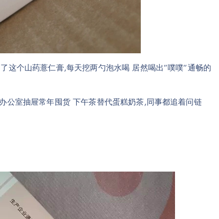
了这个山药薏仁膏,每天挖两勺泡水喝 居然喝出”噗噗”通畅的
办公室抽屉常年囤货 下午茶替代蛋糕奶茶,同事都追着问链