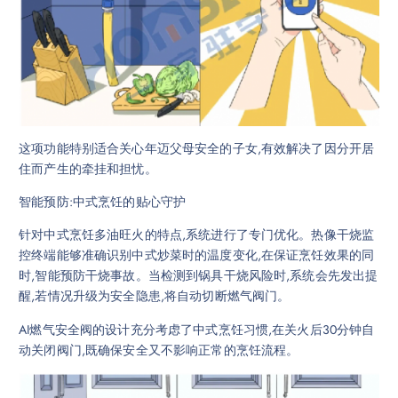
这项功能特别适合关心年迈父母安全的子女,有效解决了因分开居
住而产生的牵挂和担忧。
智能预防:中式烹饪的贴心守护
针对中式烹饪多油旺火的特点,系统进行了专门优化。热像干烧监
控终端能够准确识别中式炒菜时的温度变化,在保证烹饪效果的同
时,智能预防干烧事故。当检测到锅具干烧风险时,系统会先发出提
醒,若情况升级为安全隐患,将自动切断燃气阀门。
AI燃气安全阀的设计充分考虑了中式烹饪习惯,在关火后30分钟自
动关闭阀门,既确保安全又不影响正常的烹饪流程。