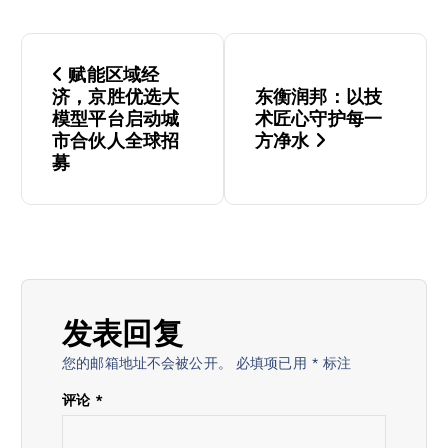
文
赋能区域经
章
济，京胜优选大
东衡润邦：以技
模型平台启动城
术匠心守护每一
导
市合伙人全球招
方净水
募
航
发表回复
您的邮箱地址不会被公开。
必填项已用
*
标注
评论
*