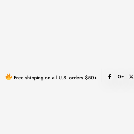
跳
到
内
容
Free shipping on all U.S. orders $50+