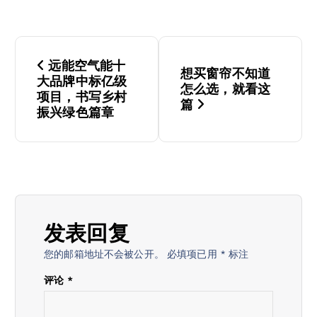
文
远能空气能十
想买窗帘不知道
章
大品牌中标亿级
怎么选，就看这
项目，书写乡村
篇
导
振兴绿色篇章
航
发表回复
您的邮箱地址不会被公开。
必填项已用
*
标注
评论
*