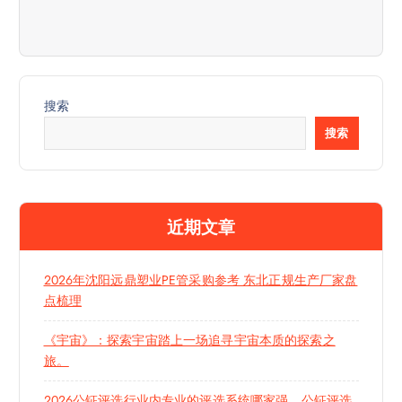
搜索
搜索
近期文章
2026年沈阳远鼎塑业PE管采购参考 东北正规生产厂家盘
点梳理
《宇宙》：探索宇宙踏上一场追寻宇宙本质的探索之
旅。
2026公钲评选行业内专业的评选系统哪家强，公钲评选