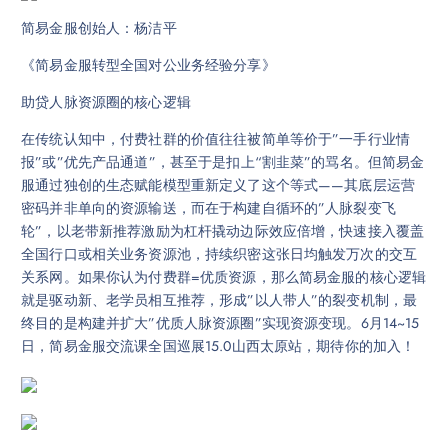
简易金服创始人：杨洁平
《简易金服转型全国对公业务经验分享》
助贷人脉资源圈的核心逻辑
在传统认知中，付费社群的价值往往被简单等价于”一手行业情
报”或”优先产品通道”，甚至于是扣上“割韭菜”的骂名。但简易金
服通过独创的生态赋能模型重新定义了这个等式——其底层运营
密码并非单向的资源输送，而在于构建自循环的”人脉裂变飞
轮”，以老带新推荐激励为杠杆撬动边际效应倍增，快速接入覆盖
全国行口或相关业务资源池，持续织密这张日均触发万次的交互
关系网。如果你认为付费群=优质资源，那么简易金服的核心逻辑
就是驱动新、老学员相互推荐，形成”以人带人”的裂变机制，最
终目的是构建并扩大”优质人脉资源圈”实现资源变现。6月14~15
日，简易金服交流课全国巡展15.0山西太原站，期待你的加入！