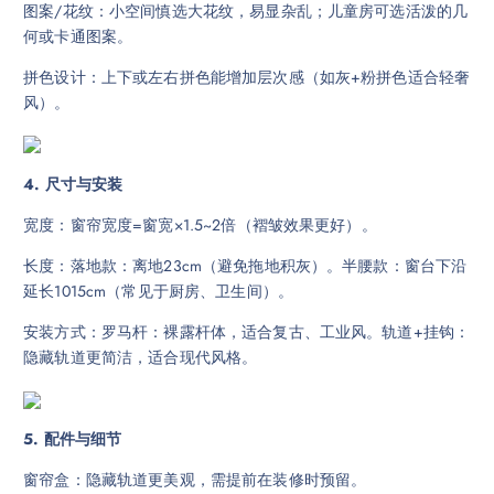
图案/花纹：小空间慎选大花纹，易显杂乱；儿童房可选活泼的几
何或卡通图案。
拼色设计：上下或左右拼色能增加层次感（如灰+粉拼色适合轻奢
风）。
4. 尺寸与安装
宽度：窗帘宽度=窗宽×1.5~2倍（褶皱效果更好）。
长度：落地款：离地23cm（避免拖地积灰）。半腰款：窗台下沿
延长1015cm（常见于厨房、卫生间）。
安装方式：罗马杆：裸露杆体，适合复古、工业风。轨道+挂钩：
隐藏轨道更简洁，适合现代风格。
5. 配件与细节
窗帘盒：隐藏轨道更美观，需提前在装修时预留。