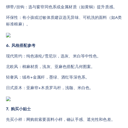
绑带/挂钩：选与窗帘同色系或金属材质（如黄铜）提升质感。
环保性：有小孩或过敏体质建议选无异味、可机洗的面料（如A类
标准棉麻）。
6. 风格搭配参考
现代简约：纯色涤纶/雪尼尔，选灰、米白等中性色。
北欧风：棉麻材质，浅灰、亚麻色搭配几何图案。
轻奢风：绒布+金属杆，墨绿、酒红等深色系。
日式原木：亚麻帘+木质罗马杆，浅咖、米白色。
7. 购买小贴士
先买小样：网购前索要面料小样，确认手感、遮光性和色差。