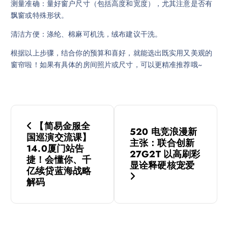
测量准确：量好窗户尺寸（包括高度和宽度），尤其注意是否有
飘窗或特殊形状。
清洁方便：涤纶、棉麻可机洗，绒布建议干洗。
根据以上步骤，结合你的预算和喜好，就能选出既实用又美观的
窗帘啦！如果有具体的房间照片或尺寸，可以更精准推荐哦~
文
【简易金服全
520 电竞浪漫新
章
国巡演交流课】
主张：联合创新
14.0厦门站告
27G2T 以高刷彩
导
捷！会懂你、千
显诠释硬核宠爱
亿续贷蓝海战略
解码
航